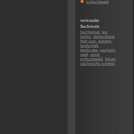
schluchtwald
verwandte
Suchworte
hochformat
,
leo
,
herbst
,
deutschland
,
high size
,
autumn
,
landschaft
,
landscape
,
sachsen
,
wald
,
wood
,
schluchtwald
,
felsen
,
sächsische schweiz