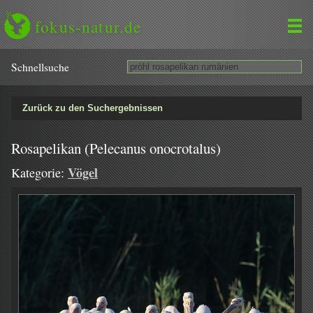
fokus-natur.de
Schnell­suche
Zurück zu den Suchergebnissen
Rosapelikan (Pelecanus onocrotalus)
Vögel
Kategorie: