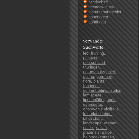
landschaft
meadow clary
naturschutzgebiet
thueringen
thüringen
verwandte
Suchworte
leo
,
frühling
,
pflanzen
,
deutschland
,
thüringen
,
naturschutzgebiet
,
spring
,
germany
,
flora
,
plants
,
fabaceae
,
schmetterlingsblütler
,
lamiaceae
,
lippenblütler
,
saat-
esparsette
,
onobrychis viciifolia
,
kulturlandschaft
,
landschaft
,
landscape
,
wiesen-
salbei
,
salvia
pratensis
,
salbei
,
halbtrockenrasen
,