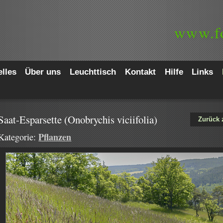
www.
f
lles
Über uns
Leuchttisch
Kontakt
Hilfe
Links
Saat-Esparsette (Onobrychis viciifolia)
Zurück 
Pflanzen
Kategorie: