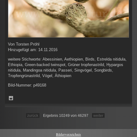
Von
Torsten Pröhl
Hinzugefügt am:
14.11.2016
weitere Stichworte:
Abessinien, Aethiopien, Birds, Estrelda nitidula,
Ethiopia, Green-backed twinspot, Grüner tropfenastrild, Hypargos
nitidula, Mandingoa nitidula, Passeri, Singvögel, Songbirds,
Tropfengrünastrild, Vögel, Äthiopien
Bild-Nummer:
p49168
zurück
Ergebnis 10249 von 46297
weiter
Bilderverzeichnis