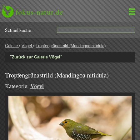
fokus-natur.de
Schnell­suche
Galerie
›
Vögel
›
Tropfengrünastrild (Mandingoa nitidula)
"Zurück zur Galerie Vögel"
Tropfengrünastrild (Mandingoa nitidula)
Vögel
Kategorie: