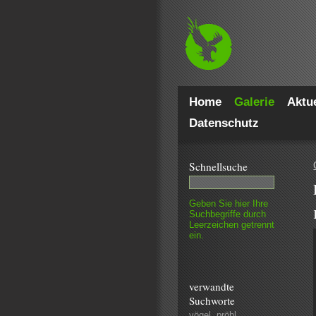
Home
Galerie
Aktue
Datenschutz
Schnell­suche
Geben Sie hier Ihre
Such­begriffe durch
Leer­zeichen getrennt
ein.
verwandte
Suchworte
vögel
,
pröhl
,