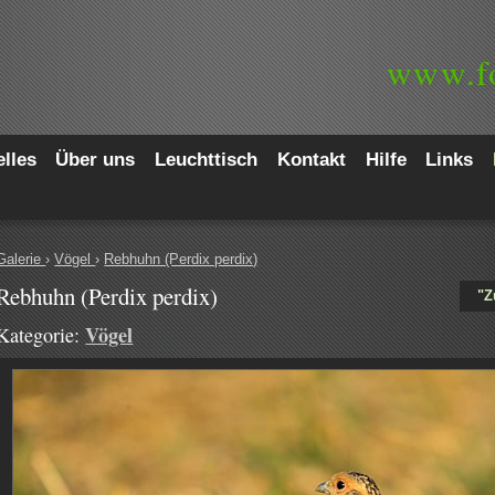
www.
f
lles
Über uns
Leuchttisch
Kontakt
Hilfe
Links
Galerie
›
Vögel
›
Rebhuhn (Perdix perdix)
Rebhuhn (Perdix perdix)
"Z
Vögel
Kategorie: