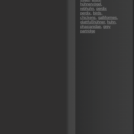
hühnervögel
,
rebhuhn
,
perdix
perdix
,
birds
,
chickens
,
galliformes
,
glattfußhühner
,
huhn
,
phasianidae
,
grey
partridge