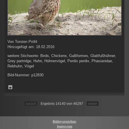
Von
Torsten Pröhl
Hinzugefügt am:
18.02.2016
weitere Stichworte:
Birds, Chickens, Galliformes, Glattfußhühner,
Grey partridge, Huhn, Hühnervögel, Perdix perdix, Phasianidae,
Rebhuhn, Vögel
Bild-Nummer:
p12830
zurück
Ergebnis 14140 von 46297
weiter
Bilderverzeichnis
Impressum