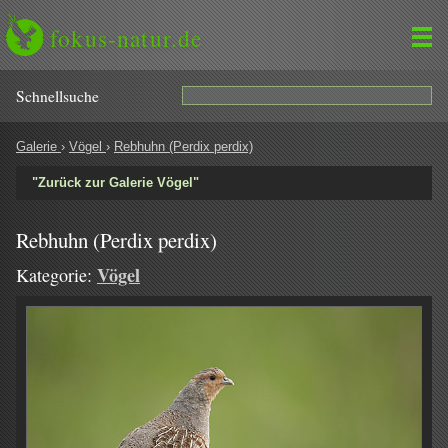
fokus-natur.de
Schnell­suche
Galerie
›
Vögel
›
Rebhuhn (Perdix perdix)
"Zurück zur Galerie Vögel"
Rebhuhn (Perdix perdix)
Vögel
Kategorie: