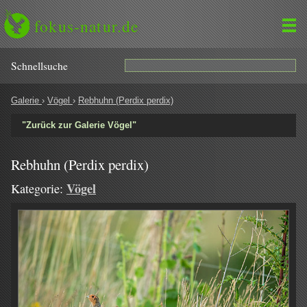
fokus-natur.de
Schnell­suche
Galerie
›
Vögel
›
Rebhuhn (Perdix perdix)
"Zurück zur Galerie Vögel"
Rebhuhn (Perdix perdix)
Vögel
Kategorie: