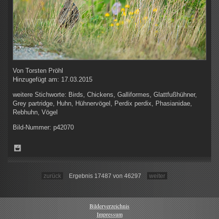
Von
Torsten Pröhl
Hinzugefügt am:
17.03.2015
weitere Stichworte:
Birds, Chickens, Galliformes, Glattfußhühner,
Grey partridge, Huhn, Hühnervögel, Perdix perdix, Phasianidae,
Rebhuhn, Vögel
Bild-Nummer:
p42070
zurück
Ergebnis 17487 von 46297
weiter
Bilderverzeichnis
Impressum