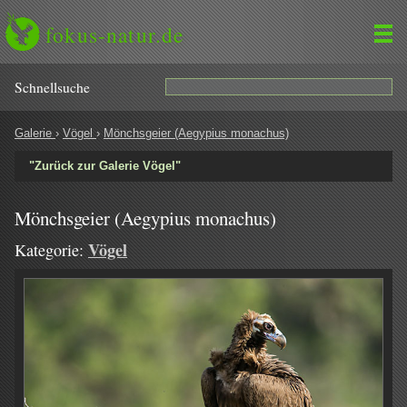
fokus-natur.de
Schnell­suche
Galerie
›
Vögel
›
Mönchsgeier (Aegypius monachus)
"Zurück zur Galerie Vögel"
Mönchsgeier (Aegypius monachus)
Vögel
Kategorie: