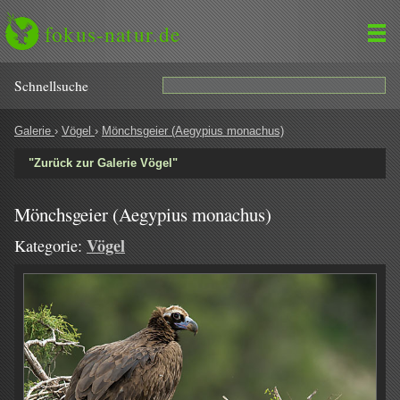
fokus-natur.de
Schnell­suche
Galerie
›
Vögel
›
Mönchsgeier (Aegypius monachus)
"Zurück zur Galerie Vögel"
Mönchsgeier (Aegypius monachus)
Vögel
Kategorie: