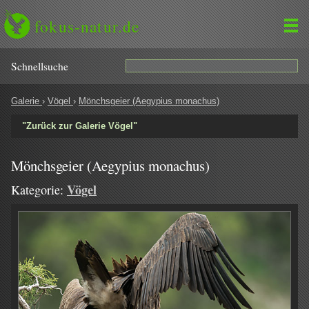
fokus-natur.de
Schnell­suche
Galerie
›
Vögel
›
Mönchsgeier (Aegypius monachus)
"Zurück zur Galerie Vögel"
Mönchsgeier (Aegypius monachus)
Vögel
Kategorie: