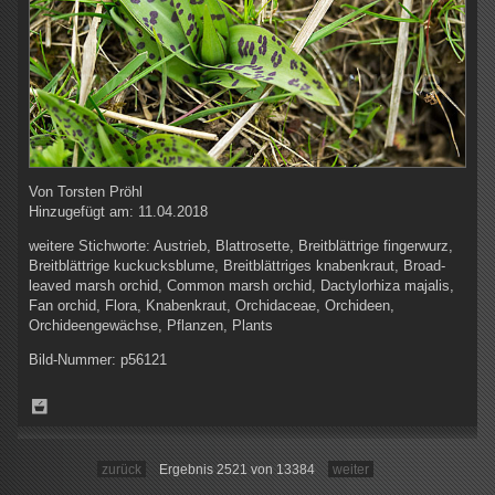
Von
Torsten Pröhl
Hinzugefügt am:
11.04.2018
weitere Stichworte:
Austrieb, Blattrosette, Breitblättrige fingerwurz,
Breitblättrige kuckucksblume, Breitblättriges knabenkraut, Broad-
leaved marsh orchid, Common marsh orchid, Dactylorhiza majalis,
Fan orchid, Flora, Knabenkraut, Orchidaceae, Orchideen,
Orchideengewächse, Pflanzen, Plants
Bild-Nummer:
p56121
zurück
Ergebnis 2521 von 13384
weiter