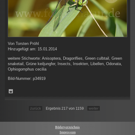
Von
Torsten Pröhl
Hinzugefügt am:
15.01.2014
weitere Stichworte:
Anisoptera, Dragonflies, Green culbtail, Green
snaketail, Grüne keiljungfer, Insects, Insekten, Libellen, Odonata,
Ophiogomphus cecilia
Bild-Nummer:
p34919
zurück
Ergebnis 217 von 1159
weiter
Bilderverzeichnis
Impressum