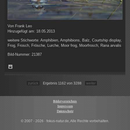
Von
Frank Leo
Hinzugefügt am:
18.05.2013
weitere Stichworte:
Amphibien, Amphibions, Balz, Courtship display,
Frog, Frosch, Frösche, Lurche, Moor frog, Moorfrosch, Rana arvalis
Bild-Nummer:
21387
zurück
Ergebnis 1162 von 3288
weiter
Bilderverzeichnis
Impressum
Datenschutz
© 2007 - 2026 · fokus-natur.de, Alle Rechte vorbehalten.